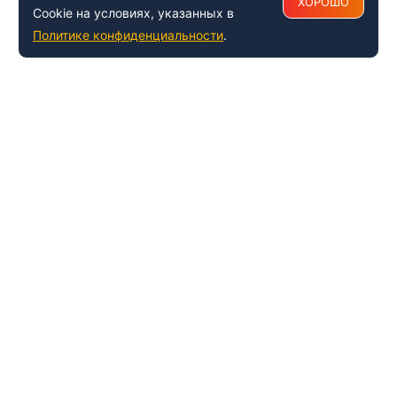
ХОРОШО
Cookie на условиях, указанных в
Политике конфиденциальности
.
+7 (495) 150-54-53
Многоканальный
8 (800) 500-41-35
ИНФОРМАЦИЯ О ЦЕНТРЕ
О компании
Наши успехи и достижения