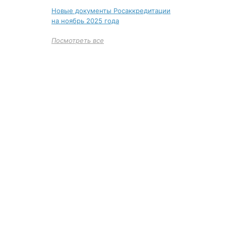
Новые документы Росаккредитации
на ноябрь 2025 года
Посмотреть все
+7 (495)
Многоканал
ИНФОРМАЦИЯ О ЦЕНТР
О компании
Сведения об обр
Наши успехи и достижения
Лицензия на обр
Отзывы клиентов
Свидетельство н