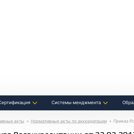
Сертификация
Системы менджмента
Обра
ивные акты
Нормативные акты по аккредитации
Приказ Ро