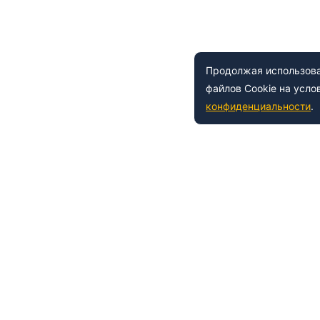
Продолжая использоват
файлов Cookie на усло
конфиденциальности
.
 150-54-53
8 (800) 500-41-35
ьный
Е
НАШИ УСЛУГИ
азовательной организации
Лабораториям
азовательные услуги
Образовательные услуги
а товарный знак
Сертификация