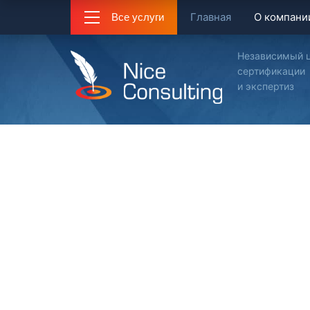
Главная
О компани
Все услуги
Независимый 
сертификации
и экспертиз