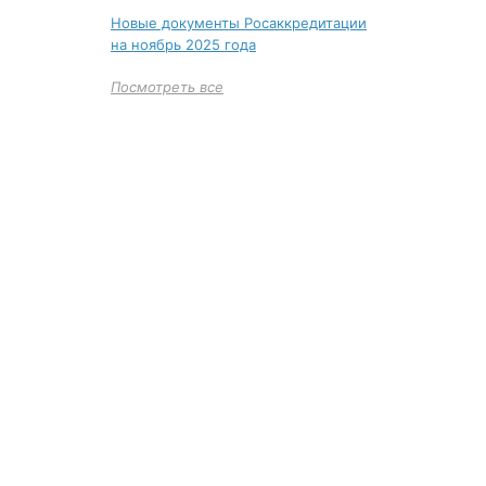
Новые документы Росаккредитации
на ноябрь 2025 года
Посмотреть все
+7 (495)
Многоканал
ИНФОРМАЦИЯ О ЦЕНТР
О компании
Сведения об обр
Наши успехи и достижения
Лицензия на обр
Отзывы клиентов
Свидетельство н