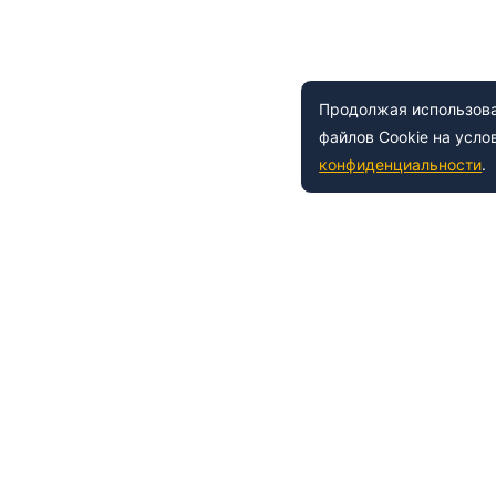
Продолжая использоват
файлов Cookie на усло
конфиденциальности
.
 150-54-53
8 (800) 500-41-35
ьный
Е
НАШИ УСЛУГИ
азовательной организации
Лабораториям
азовательные услуги
Образовательные услуги
а товарный знак
Сертификация