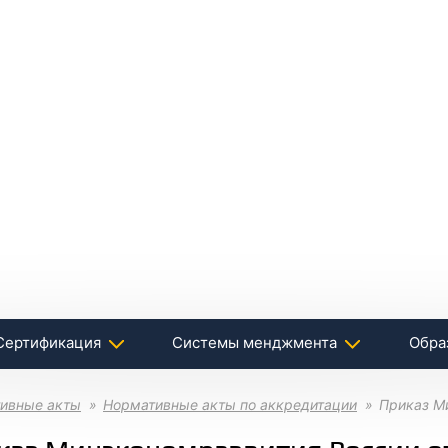
Сертификация
Системы менджмента
Обра
ивные акты
Нормативные акты по аккредитации
Приказ М