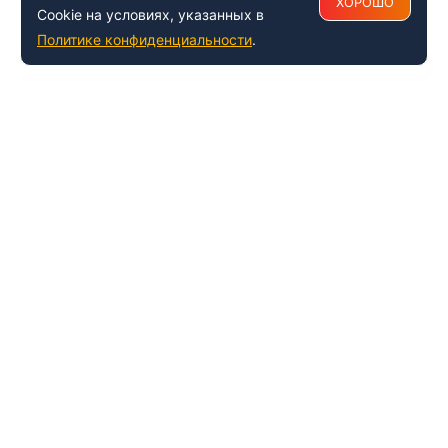
ХОРОШО
Cookie на условиях, указанных в
Политике конфиденциальности
.
+7 (495) 150-54-53
Многоканальный
8 (800) 500-41-35
ИНФОРМАЦИЯ О ЦЕНТРЕ
О компании
Наши успехи и достижения