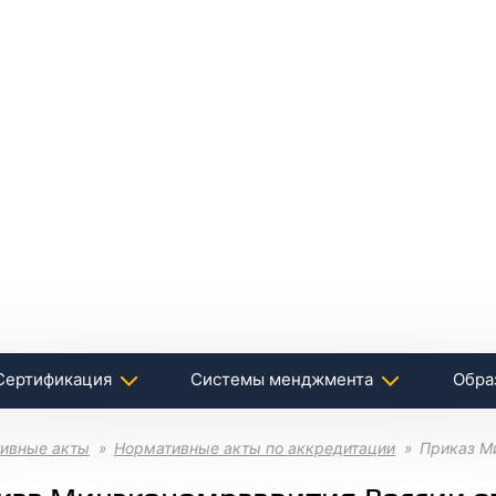
Сертификация
Системы менджмента
Обра
ивные акты
Нормативные акты по аккредитации
Приказ М