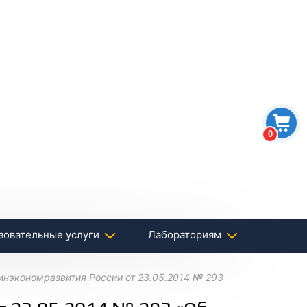
0
зовательные услуги
Лабораториям
инэкономразвития России от 23.05.2014 № 293