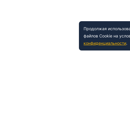
Продолжая использоват
файлов Cookie на усло
конфиденциальности
.
 150-54-53
8 (800) 500-41-35
ьный
Е
НАШИ УСЛУГИ
азовательной организации
Лабораториям
азовательные услуги
Образовательные услуги
а товарный знак
Сертификация