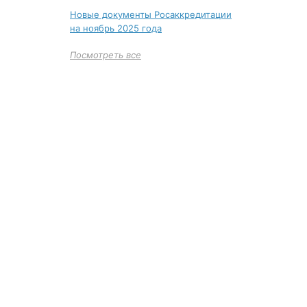
Новые документы Росаккредитации
на ноябрь 2025 года
Посмотреть все
+7 (495)
Многоканал
ИНФОРМАЦИЯ О ЦЕНТР
О компании
Сведения об обр
Наши успехи и достижения
Лицензия на обр
Отзывы клиентов
Свидетельство н