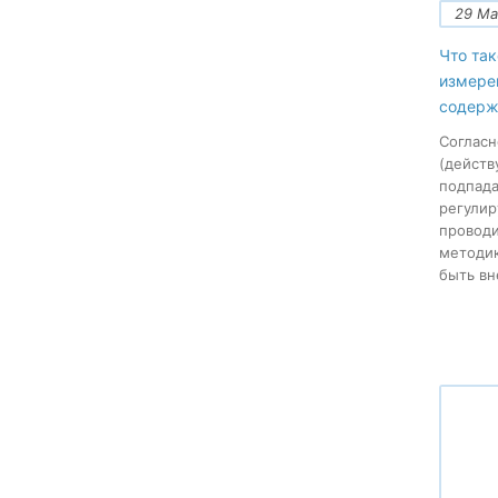
29 Ма
Что так
измере
содерж
Согласн
(действ
подпада
регули
провод
методи
быть вн