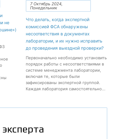
7 Октябрь 2024,
Понедельник
и
Что делать, когда экспертной
ни не
комиссией ФСА обнаружены
ршине»)
несоответствия в документах
лаборатории, и их нужно исправить
-ФЗ
до проведения выездной проверки?
Первоначально необходимо установить
нное
порядок работы с несоответствиями в
о
системе менеджмента лаборатории,
включая те, которые были
жны
зафиксированы экспертной группой.
Каждая лаборатория самостоятельно...
 эксперта