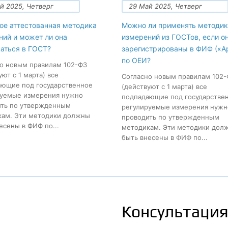
й 2025, Четверг
29 Май 2025, Четверг
ое аттестованная методика
Можно ли применять методик
ний и может ли она
измерений из ГОСТов, если о
аться в ГОСТ?
зарегистрированы в ФИФ («А
по ОЕИ?
о новым правилам 102-ФЗ
уют с 1 марта) все
Согласно новым правилам 102
ющие под государственное
(действуют с 1 марта) все
руемые измерения нужно
подпадающие под государстве
ить по утвержденным
регулируемые измерения нужн
кам. Эти методики должны
проводить по утвержденным
есены в ФИФ по...
методикам. Эти методики дол
быть внесены в ФИФ по...
Консультация