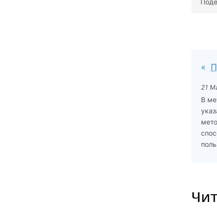
Поде
П
21 М
В ме
указ
мето
спос
поль
Чит