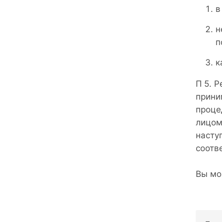
в
н
п
к
П 5. 
прини
проце
лицом
насту
соотв
Вы мо