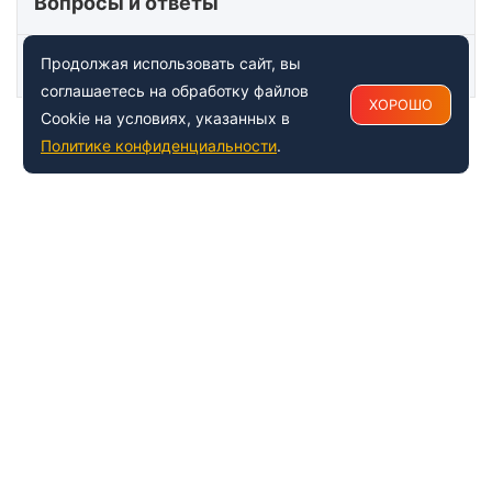
Вопросы и ответы
Статьи
Продолжая использовать сайт, вы
соглашаетесь на обработку файлов
ХОРОШО
Cookie на условиях, указанных в
Политике конфиденциальности
.
+7 (495) 150-54-53
Многоканальный
8 (800) 500-41-35
ИНФОРМАЦИЯ О ЦЕНТРЕ