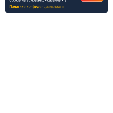
Cookie на условиях, указанных в
Политике конфиденциальности
.
+7 (495) 150-54-53
Многоканальный
8 (800) 500-41-35
ИНФОРМАЦИЯ О ЦЕНТРЕ
О компании
Наши успехи и достижения