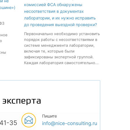
ни не
комиссией ФСА обнаружены
ршине»)
несоответствия в документах
лаборатории, и их нужно исправить
-ФЗ
до проведения выездной проверки?
Первоначально необходимо установить
нное
порядок работы с несоответствиями в
о
системе менеджмента лаборатории,
включая те, которые были
жны
зафиксированы экспертной группой.
Каждая лаборатория самостоятельно...
 эксперта
Пишите
-41-35
info@nice-consulting.ru