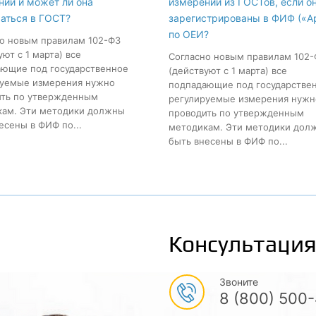
ний и может ли она
измерений из ГОСТов, если о
аться в ГОСТ?
зарегистрированы в ФИФ («А
по ОЕИ?
о новым правилам 102-ФЗ
уют с 1 марта) все
Согласно новым правилам 102
ющие под государственное
(действуют с 1 марта) все
руемые измерения нужно
подпадающие под государстве
ить по утвержденным
регулируемые измерения нужн
кам. Эти методики должны
проводить по утвержденным
есены в ФИФ по...
методикам. Эти методики дол
быть внесены в ФИФ по...
Консультация
Звоните
8 (800) 500