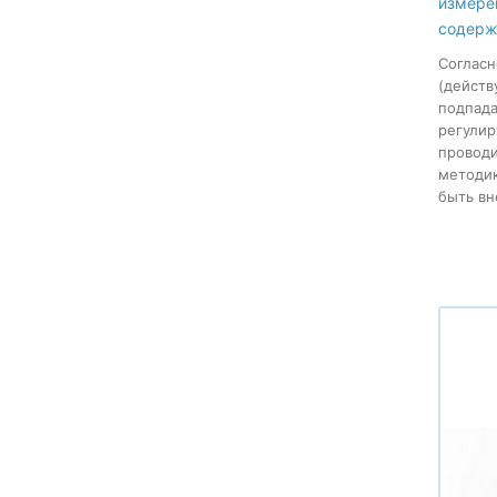
измере
содерж
Согласн
(действ
подпада
регули
провод
методи
быть вн