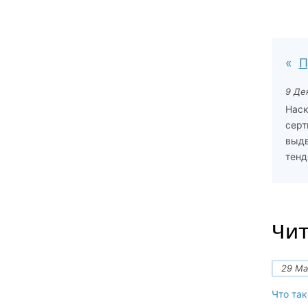
П
9 Де
Наск
серт
выдв
тенд
Чит
29 Ма
Что так