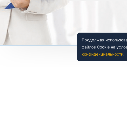
Продолжая использоват
файлов Cookie на усло
конфиденциальности
.
 150-54-53
8 (800) 500-41-35
ьный
Е
НАШИ УСЛУГИ
азовательной организации
Лабораториям