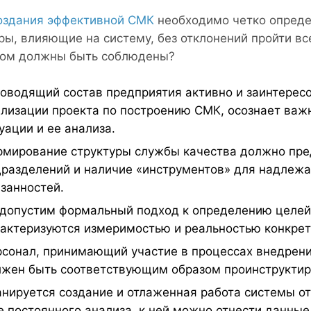
оздания эффективной СМК
необходимо четко опреде
ры, влияющие на систему, без отклонений пройти вс
том должны быть соблюдены?
оводящий состав предприятия активно и заинтерес
лизации проекта по построению СМК, осознает важ
уации и ее анализа.
мирование структуры службы качества должно пред
разделений и наличие «инструментов» для надлеж
занностей.
допустим формальный подход к определению целей и
актеризуются измеримостью и реальностью конкрет
сонал, принимающий участие в процессах внедрения
жен быть соответствующим образом проинструктир
нируется создание и отлаженная работа системы о
е постоянного анализа, к ней можно отнести данные