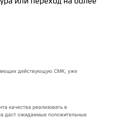
ра или переход на более
меющих действующую СМК, уже
нта качества реализовать в
она даст ожидаемые положительные