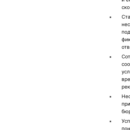
ско
Ста
нес
под
фик
отв
Сот
соо
усл
вре
рек
Нео
при
бюр
Усп
пон