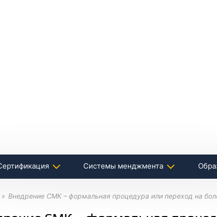
Сертификация
Системы менджмента
Обра
Внедрение СМК – формальная процедура или переход на бол