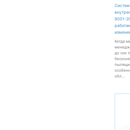
Систем
внутре
9001-20
работа
измене
Когда м
менеджм
до сих 
бесконе
пылящие
особенн
обл...