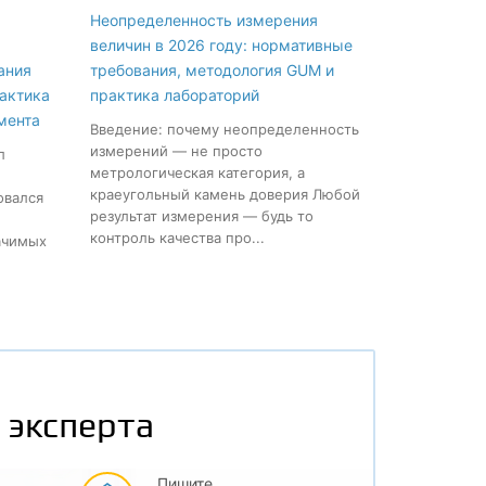
Неопределенность измерения
величин в 2026 году: нормативные
ания
требования, методология GUM и
рактика
практика лабораторий
мента
Введение: почему неопределенность
измерений — не просто
л
метрологическая категория, а
краеугольный камень доверия Любой
овался
результат измерения — будь то
контроль качества про...
ачимых
 эксперта
Пишите