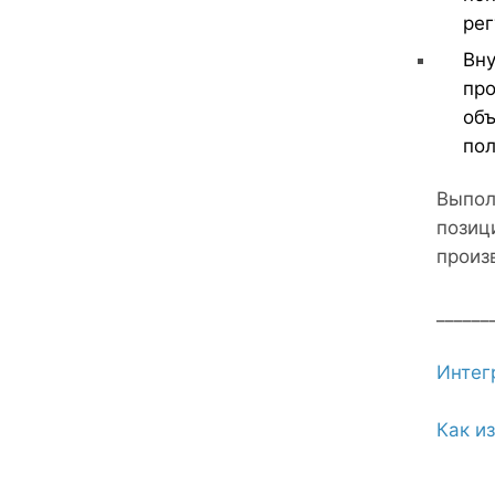
рег
Вну
про
объ
пол
Выпол
позиц
произ
______
Интег
Как и