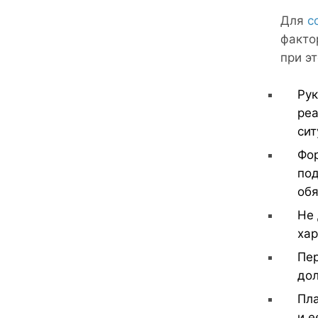
Для
с
факто
при э
Рук
реа
сит
Фор
под
обя
Не 
хар
Пер
дол
Пла
и е