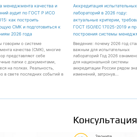
а менеджмента качества и
Аккредитация испытательных
нний аудит по ГОСТ Р ИСО
лабораторий в 2026 году:
15: как построить
актуальные критерии, требов
ющую СМК и подготовиться к
ГОСТ ISO/IEC 17025-2019 и п
ниям 2026 года
построения системы менедж
ы говорим о системе
Введение: почему 2026 год ста
ента качества (СМК), многие
важным для испытательных
пор представляют себе
лабораторий Год 2026 ознамен
чные папки с документами,
для национальной системы
ся на полках. Реальность,
аккредитации России рядом зн
о в свете последних событий в
изменений, затронув...
Консультация
Звоните