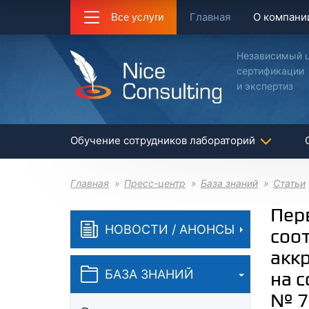
Главная
О компани
Все услуги
Независимый 
сертификации
и экспертиз
Обучение сотрудников лабораторий
Главная
Пресс-центр
База знаний
Статьи
Пер
НОВОСТИ / АНОНСЫ
соо
акк
БАЗА ЗНАНИЙ
на с
№ 7