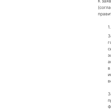
К зая
(согл
правит
З
г
с
э
а
в
и
в
З
п
Ф