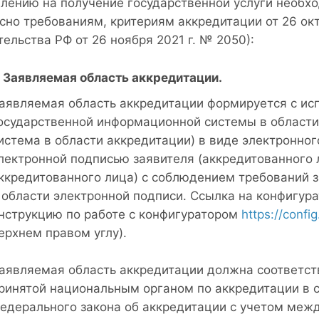
влению на получение государственной услуги необ
асно требованиям, критериям аккредитации от 26 ок
ельства РФ от 26 ноября 2021 г. № 2050):
Заявляемая область аккредитации.
аявляемая область аккредитации формируется с ис
осударственной информационной системы в области
истема в области аккредитации) в виде электронно
лектронной подписью заявителя (аккредитованного л
ккредитованного лица) с соблюдением требований 
 области электронной подписи. Ссылка на конфигура
нструкцию по работе с конфигуратором
https://config
ерхнем правом углу).
аявляемая область аккредитации должна соответст
ринятой национальным органом по аккредитации в со
едерального закона об аккредитации с учетом меж