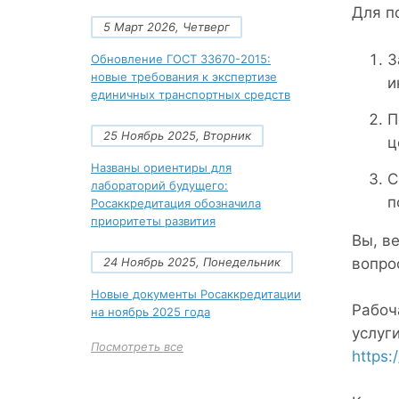
Для п
5 Март 2026, Четверг
З
Обновление ГОСТ 33670-2015:
новые требования к экспертизе
и
единичных транспортных средств
П
25 Ноябрь 2025, Вторник
ц
Названы ориентиры для
С
лабораторий будущего:
п
Росаккредитация обозначила
приоритеты развития
Вы, ве
вопро
24 Ноябрь 2025, Понедельник
Новые документы Росаккредитации
Рабоч
на ноябрь 2025 года
услуг
Посмотреть все
https: