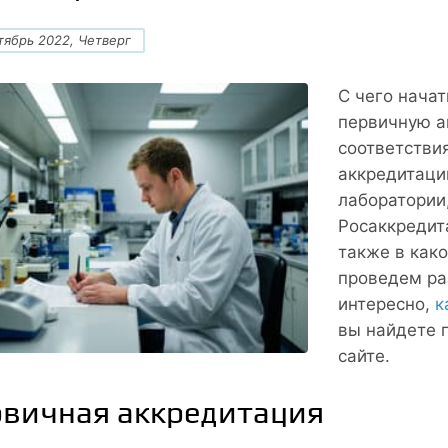
тябрь 2022, Четверг
С чего начат
первичную а
соответстви
аккредитаци
лаборатории
Росаккредит
также в как
проведем раз
интересно,
к
вы найдете 
сайте.
вичная аккредитация