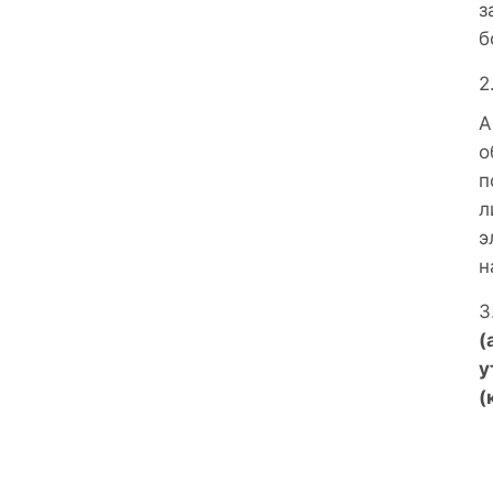
з
б
А
о
п
л
э
н
(
у
(