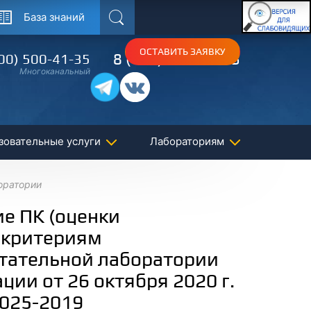
База знаний
Поиск
ОСТАВИТЬ ЗАЯВКУ
8 (495) 150-54-53
00) 500-41-35
Многоканальный
зовательные услуги
Лабораториям
оратории
е ПК (оценки
 критериям
ытательной лаборатории
ции от 26 октября 2020 г.
7025-2019