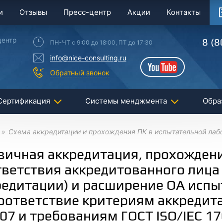
и
Отзывы
Пресс-центр
Акции
Контакты
центр
8 (8
ПН-ЧТ с 9:00 до 18:00, ПТ до 17:30
info@nice-consulting.ru
YouTube
Обратный звонок
Сертификация
Системы менджмента
Обра
Схема аккредитации и прохождения ПК в испытательной лаб
вичная аккредитация, прохождени
тветствия аккредитованного лица
редитации) и расширение ОА исп
оответствие критериям аккредита
07 и требованиям ГОСТ ISO/IEC 1