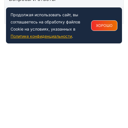
Статьи
Продолжая использовать сайт, вы
соглашаетесь на обработку файлов
ХОРОШО
Cookie на условиях, указанных в
Политике конфиденциальности
.
+7 (495) 150-54-53
Многоканальный
8 (800) 500-41-35
ИНФОРМАЦИЯ О ЦЕНТРЕ