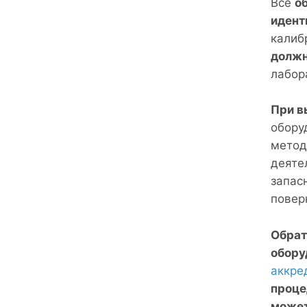
Все
о
идент
калиб
должн
лабор
При в
обору
метод
деяте
запас
повер
Обрат
обору
аккре
проце
может