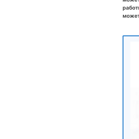
работ
может