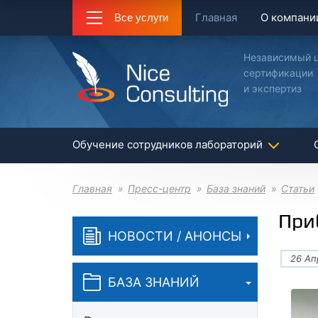
Главная
О компани
Все услуги
Независимый 
сертификации
и экспертиз
Обучение сотрудников лабораторий
Главная
Пресс-центр
База знаний
Статьи
При
НОВОСТИ / АНОНСЫ
26 Ап
БАЗА ЗНАНИЙ