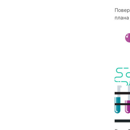
Повер
плана