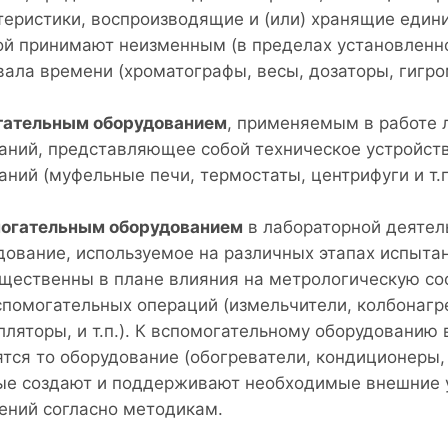
теристики, воспроизводящие и (или) хранящие един
ой принимают неизменным (в пределах установленно
вала времени (хроматографы, весы, дозаторы, гигром
ательным оборудованием
, применяемым в работе л
аний, представляющее собой техническое устройст
аний (муфельные печи, термостаты, центрифуги и т.п
огательным оборудованием
в лабораторной деятел
дование, используемое на различных этапах испытан
ущественны в плане влияния на метрологическую с
спомогательных операций (измельчители, колбонагре
лляторы, и т.п.). К вспомогательному оборудованию
ятся то оборудование (обогреватели, кондиционеры,
ые создают и поддерживают необходимые внешние у
ений согласно методикам.