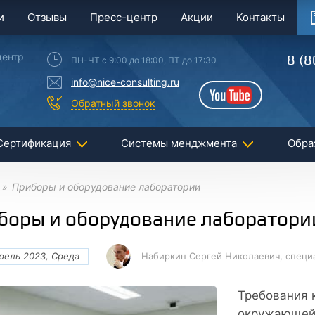
и
Отзывы
Пресс-центр
Акции
Контакты
центр
8 (8
ПН-ЧТ с 9:00 до 18:00, ПТ до 17:30
info@nice-consulting.ru
YouTube
Обратный звонок
Сертификация
Системы менджмента
Обра
Приборы и оборудование лаборатории
боры и оборудование лаборатори
рель 2023, Среда
Набиркин Сергей Николаевич, специ
Требования 
окружающей 