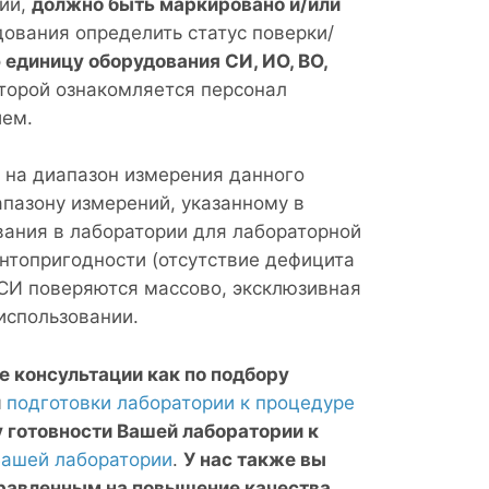
рии,
должно быть маркировано и/или
дования определить статус поверки/
единицу оборудования СИ, ИО, ВО,
оторой ознакомляется персонал
ием.
 на диапазон измерения данного
пазону измерений, указанному в
ания в лаборатории для лабораторной
нтопригодности (отсутствие дефицита
е СИ поверяются массово, эксклюзивная
использовании.
 консультации как по подбору
й
подготовки лаборатории к процедуре
 готовности Вашей лаборатории к
Вашей лаборатории
.
У нас также вы
равленным на повышение качества