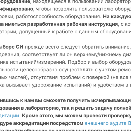
борудование
, находящееся в пользовании лаборато
ифицировано
, чтобы позволить пользователю обору
ровки, работоспособность оборудования.
На каждую 
а иметься разработанная рабочая инструкция
, с к
атории, допущенный к работе с данным оборудован
ыборе СИ
прежде всего следует обратить внимание,
дования, соответствует ли он верхнему/нижнему диа
ике испытаний/измерений. Подбор и выбор оборудов
льности целесообразно осуществлять с учетом ремо
ных частей), отсутствия проблем с поверкой (не вс
ка вызывает удорожание испытаний) и удобством в 
ившись к нам вы сможете получить исчерпывающие
дования в лабораторию, так и решить задачу полно
дитации
.
Кроме этого, мы можем провести проверку
дуре аккредитации посредством
внешнего аудита 
е пройти обучение по актуальным программам нап