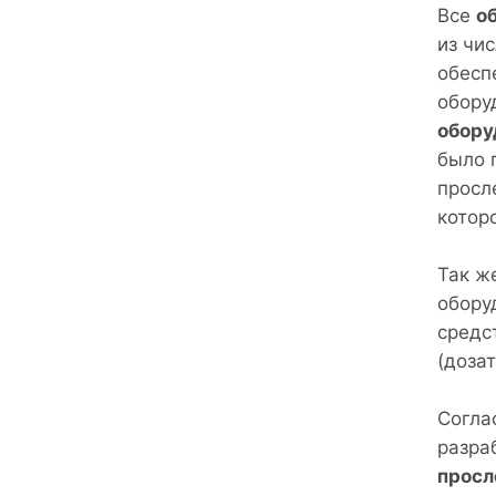
Все
о
из чи
обесп
обору
обору
было 
просл
котор
Так ж
обору
средс
(дозат
Согла
разра
просл