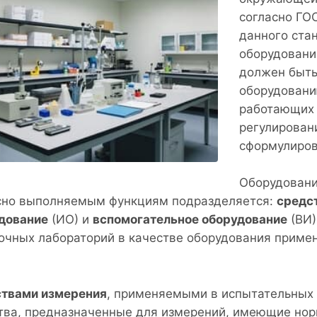
согласно ГОС
данного ста
оборудовани
должен быть
оборудовани
работающих 
регулирован
сформулиров
Оборудовани
сно выполняемым функциям подразделяется:
средс
дование
(ИО) и
вспомогательное оборудование
(ВИ)
очных лабораторий в качестве оборудования приме
твами измерения
, применяемыми в испытательных 
тва, предназначенные для измерений, имеющие но