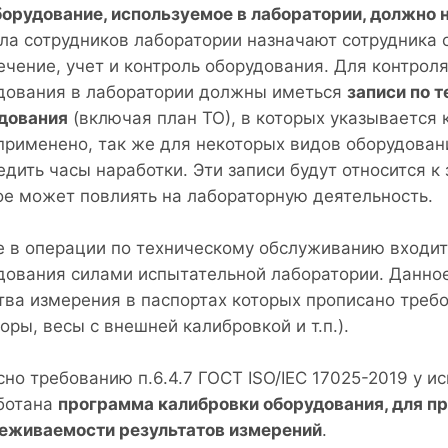
борудование, используемое в лаборатории, должно 
сла сотрудников лаборатории назначают сотрудника 
ечение, учет и контроль оборудования. Для контрол
дования в лаборатории должны иметься
записи по 
дования
(включая план ТО), в которых указывается 
применено, так же для некоторых видов оборудова
едить часы наработки. Эти записи будут относится к
ое может повлиять на лабораторную деятельность.
е в операции по техническому обслуживанию входит
дования силами испытательной лаборатории. Данное
тва измерения в паспортах которых прописано треб
оры, весы с внешней калибровкой и т.п.).
сно требованию п.6.4.7 ГОСТ ISO/IEC 17025-2019 у 
ботана
программа калибровки оборудования, для п
еживаемости результатов измерений
.