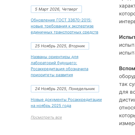
харак
5 Март 2026, Четверг
котор
Обновление ГОСТ 33670-2015:
интер
новые требования к экспертизе
единичных транспортных средств
Испыт
испыт
25 Ноябрь 2025, Вторник
испыт
Названы ориентиры для
лабораторий будущего:
Вспом
Росаккредитация обозначила
приоритеты развития
обору
так с
24 Ноябрь 2025, Понедельник
для в
дисти
Новые документы Росаккредитации
на ноябрь 2025 года
относ
котор
Посмотреть все
измер