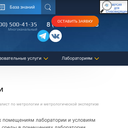
База знаний
Поиск
ОСТАВИТЬ ЗАЯВКУ
8 (495) 150-54-53
00) 500-41-35
Многоканальный
зовательные услуги
Лабораториям
и
алист по метрологии и метрологической экспертизе
к помещениям лаборатории и условиям
среды в помещениях лаборатории