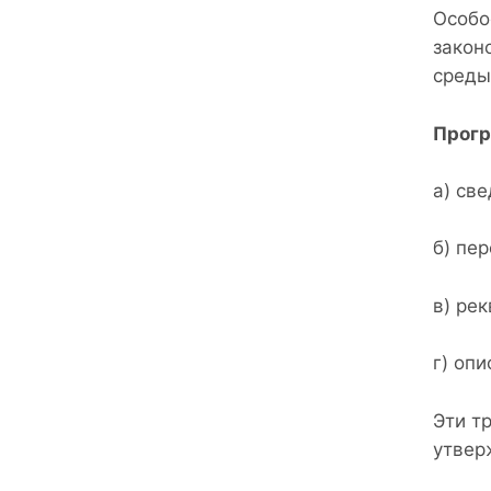
Особо
закон
среды
Прогр
а) све
б) пе
в) ре
г) оп
Эти т
утвер