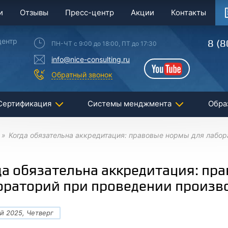
и
Отзывы
Пресс-центр
Акции
Контакты
центр
8 (8
ПН-ЧТ с 9:00 до 18:00, ПТ до 17:30
info@nice-consulting.ru
YouTube
Обратный звонок
Сертификация
Системы менджмента
Обра
Когда обязательна аккредитация: правовые нормы для лабор
да обязательна аккредитация: пр
ораторий при проведении произв
й 2025, Четверг