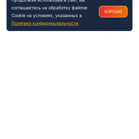
Статьи
соглашаетесь на обработку файлов
ХОРОШО
Cookie на условиях, указанных в
Политике конфиденциальности
.
+7 (495) 150-54-53
Многоканальный
8 (800) 500-41-35
ИНФОРМАЦИЯ О ЦЕНТРЕ
О компании