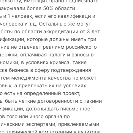
тительству, имеющих право подписывать
 закрывали более 50% области
 и 1 человек, если его квалификаци и
человека и т.д. Остальные же могут
боты по области аккредитации от 3 лет.
тификации, которые должны иметь три
ание не отвечает реалиям российского
держки, оплачивая налоги и взносы в
номики, в условиях кризиса, такие
ска бизнеса в сферу подтверждения
истем менеджмента качества не может
вых, а привлекать их на условиях
о есть на определенный проект,
ы быть четкие договоренности с такими
лификации, должны дать письменное
в того или иного органа по
хническими экспертами, привлекаемыми
бо технической компетенции у аудитора.