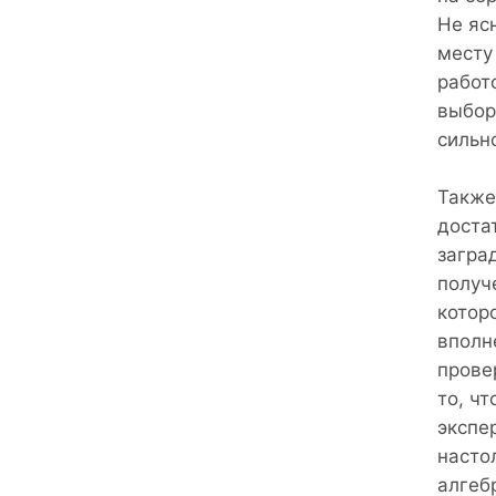
Не яс
месту
работ
выбор
сильн
Также
доста
загра
получ
котор
вполн
прове
то, ч
экспе
насто
алгеб