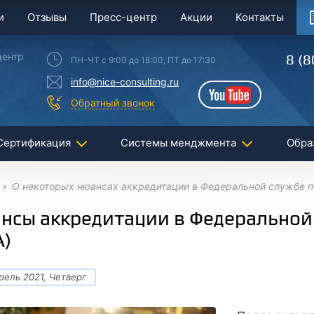
и
Отзывы
Пресс-центр
Акции
Контакты
центр
8 (8
ПН-ЧТ с 9:00 до 18:00, ПТ до 17:30
info@nice-consulting.ru
YouTube
Обратный звонок
Сертификация
Системы менджмента
Обра
О некоторых нюансах аккредитации в Федеральной службе п
нсы аккредитации в Федеральной 
А)
рель 2021, Четверг