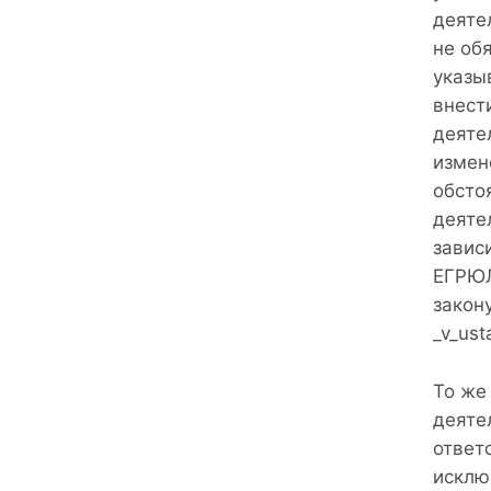
деяте
не об
указы
внест
деяте
измен
обсто
деяте
завис
ЕГРЮЛ
закону
_v_ust
То же
деяте
ответ
исклю