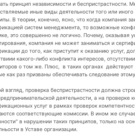
ать принцип независимости и беспристрастности. Мн
ствляемые иные виды деятельности того или иного
ипы. В теории, конечно, ясно, что когда компания з
фикацией систем менеджмента, то возможные конфл
ике, это совершенно не логично. Почему, оказывая у
тирования, компания не может заниматься и сертиф
фикации до того, как приступит к оказанию услуг, 
ствиии какого-либо конфликта интересов, отсутстви
диторов о том же. Плюс, в таких органах действуют
ые как раз призваны обеспечивать следование этому
й взгляд, проверка беспристрастности должна строи
предпринимательской деятельности, а на проверке к
фикационных услуг в рамках проверок компетентност
аются соответствующие комиссии. В ином же случа
вности" в нарушении таких принципов, только на осн
лньости в Уставе организации.