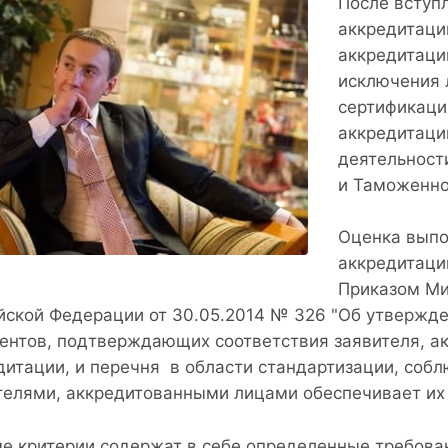
После вступ
аккредитаци
аккредитации
исключения 
сертификаци
аккредитаци
деятельност
и Таможенно
Оценка выпо
аккредитаци
Приказом Ми
йской Федерации от 30.05.2014 № 326 "Об утвержде
ентов, подтверждающих соответствия заявителя, а
дитации, и перечня в области стандартизации, соб
телями, аккредитованными лицами обеспечивает их 
е критерии содержат в себе определенные требова