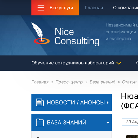
Главная
О компани
Все услуги
Независимый 
сертификации
и экспертиз
Обучение сотрудников лабораторий
Главная
Пресс-центр
База знаний
Статьи
Нюа
НОВОСТИ / АНОНСЫ
(ФС
БАЗА ЗНАНИЙ
29 Ап