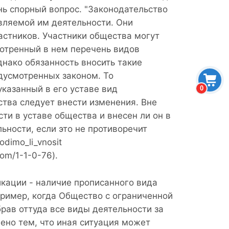
нь спорный вопрос. "Законодательство
вляемой им деятельности. Они
стников. Участники общества могут
мотренный в нем перечень видов
нако обязанность вносить такие
едусмотренных законом. То
указанный в его уставе вид
0
ества следует внести изменения. Вне
сти в уставе общества и внесен ли он в
ьности, если это не противоречит
odimo_li_vnosit
vom/1-1-0-76).
икации - наличие прописанного вида
пример, когда Общество с ограниченной
брав оттуда все виды деятельности за
ено тем, что иная ситуация может