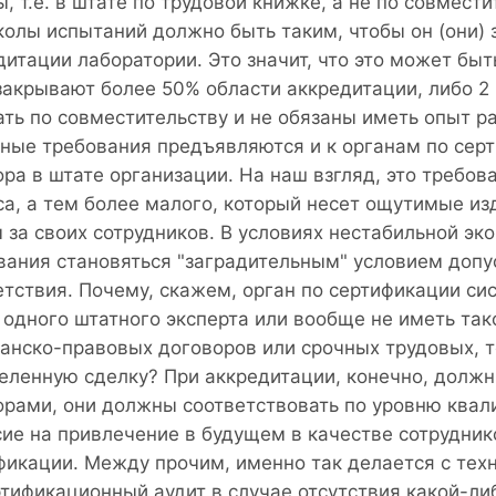
ы, т.е. в штате по трудовой книжке, а не по совмес
колы испытаний должно быть таким, чтобы он (они)
дитации лаборатории. Это значит, что это может быть
закрывают более 50% области аккредитации, либо 2 
ать по совместительству и не обязаны иметь опыт ра
ные требования предъявляются и к органам по сер
ора в штате организации. На наш взгляд, это требов
са, а тем более малого, который несет ощутимые из
 за своих сотрудников. В условиях нестабильной эко
вания становяться "заградительным" условием допу
етствия. Почему, скажем, орган по сертификации с
 одного штатного эксперта или вообще не иметь тако
анско-правовых договоров или срочных трудовых, т
еленную сделку? При аккредитации, конечно, должн
орами, они должны соответствовать по уровню ква
сие на привлечение в будущем в качестве сотруднико
фикации. Между прочим, именно так делается с те
ртификационный аудит в случае отсутствия какой-ли