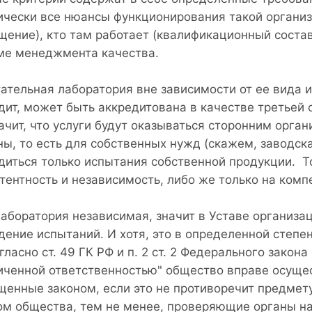
ически все нюансы функционирования такой организа
щение), кто там работает (квалификационный состав
ме менеджмента качества.
ательная лаборатория вне зависимости от ее вида и
дит, может быть аккредитована в качестве третьей 
начит, что услуги будут оказываться сторонним орган
ны, то есть для собственных нужд (скажем, заводска
диться только испытания собственной продукции. То
тентность и независимость, либо же только на комп
лаборатория независимая, значит в Уставе организа
дение испытаний. И хотя, это в определенной степен
гласно ст. 49 ГК РФ и п. 2 ст. 2 Федерального закон
иченной ответственностью" общество вправе осуще
щенные законом, если это не противоречит предмет
ом общества, тем не менее, проверяющие органы нах