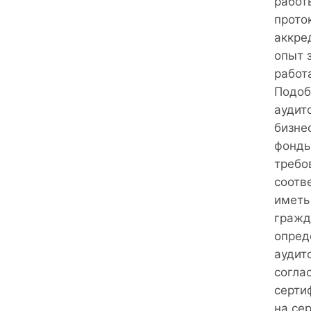
работ
прото
аккре
опыт 
работ
Подоб
аудит
бизне
фонды
требо
соотв
иметь
гражд
опред
аудит
согла
серти
на се