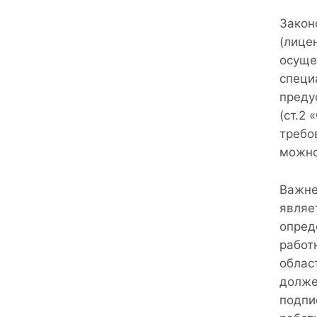
Закон
(лице
осуще
специ
преду
(ст.2
требо
можно
Важне
являе
опред
работ
облас
долже
подпи