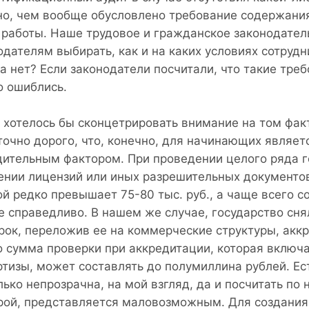
но, чем вообще обусловлено требование содержания
 работы. Наше трудовое и гражданское законодател
одателям выбирать, как и на каких условиях сотруд
а нет? Если законодатели посчитали, что такие треб
о ошиблись.
 хотелось бы сконцетрировать внимание на том факт
точно дорого, что, конечно, для начинающих являет
дительным фактором. При проведении целого ряда г
ении лицензий или иных разрешительных документов
ой редко превышает 75-80 тыс. руб., а чаще всего с
е справедливо. В нашем же случае, государство сн
рок, переложив ее на коммерческие структуры, акк
то сумма проверки при аккредитации, которая включ
ртизы, может составлять до полумиллина рублей. Ес
лько непрозрачна, на мой взгляд, да и посчитать по
рой, представляется маловозможным. Для создания 