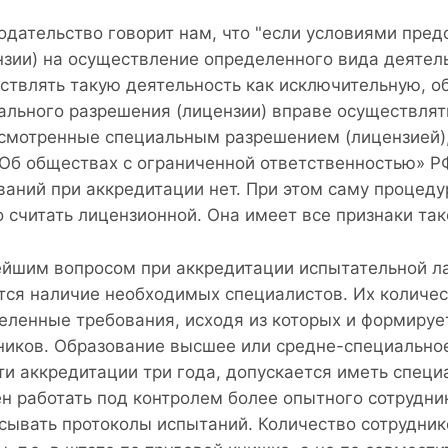
одательство говорит нам, что "если условиями пре
нзии) на осуществление определенного вида деятел
ствлять такую деятельность как исключительную, о
ального разрешения (лицензии) вправе осуществлят
смотренные специальным разрешением (лицензией),
 «Об обществах с ограниченной ответственностью» РФ
ваний при аккредитации нет. При этом саму процед
 считать лицензионной. Она имеет все признаки так
йшим вопросом при аккредитации испытательной ла
тся наличие необходимых специалистов. Их количес
еленные требования, исходя из которых и формируе
ников. Образование высшее или средне-специальное
ти аккредитации три года, допускается иметь специа
н работать под контролем более опытного сотрудни
сывать протоколы испытаний. Количество сотрудник