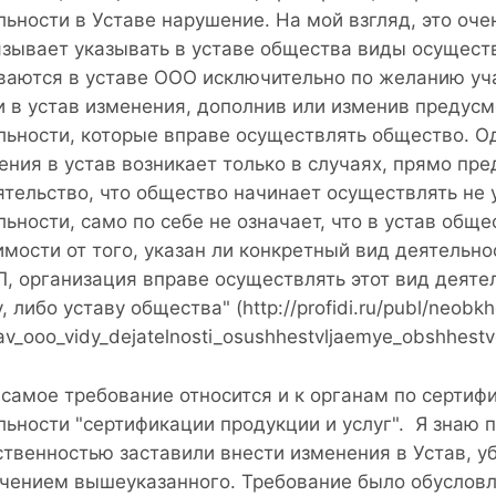
льности в Уставе нарушение. На мой взгляд, это оче
язывает указывать в уставе общества виды осущест
ваются в уставе ООО исключительно по желанию уча
и в устав изменения, дополнив или изменив предус
льности, которые вправе осуществлять общество. Од
ения в устав возникает только в случаях, прямо пр
ятельство, что общество начинает осуществлять не 
льности, само по себе не означает, что в устав общ
имости от того, указан ли конкретный вид деятельно
, организация вправе осуществлять этот вид деятел
, либо уставу общества" (http://profidi.ru/publ/neobkh
av_ooo_vidy_dejatelnosti_osushhestvljaemye_obshhest
 самое требование относится и к органам по сертиф
льности "сертификации продукции и услуг". Я знаю 
ственностью заставили внести изменения в Устав, у
чением вышеуказанного. Требование было обусловл