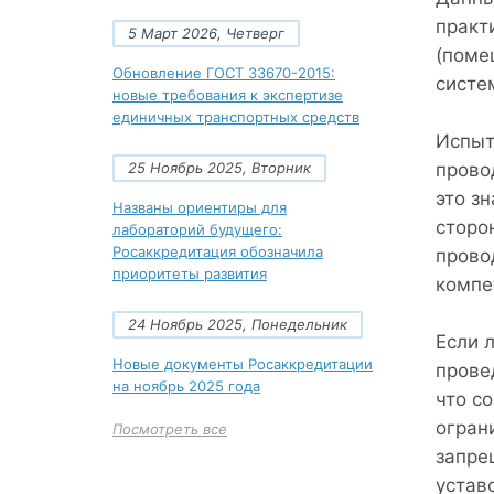
практ
5 Март 2026, Четверг
(поме
Обновление ГОСТ 33670-2015:
систе
новые требования к экспертизе
единичных транспортных средств
Испыт
25 Ноябрь 2025, Вторник
прово
это з
Названы ориентиры для
сторо
лабораторий будущего:
Росаккредитация обозначила
прово
приоритеты развития
компе
24 Ноябрь 2025, Понедельник
Если 
Новые документы Росаккредитации
прове
на ноябрь 2025 года
что со
огран
Посмотреть все
запре
устав