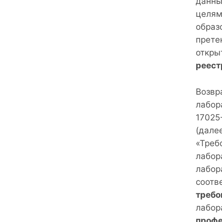
данны
целям
образ
прете
откры
реест
Возвр
лабор
17025
(дале
«Треб
лабор
лабор
соотв
требо
лабор
профе