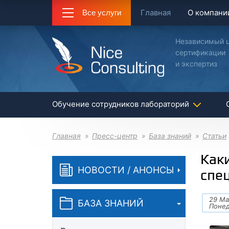
Главная
О компани
Все услуги
Независимый 
сертификации
и экспертиз
Обучение сотрудников лабораторий
Главная
Пресс-центр
База знаний
Статьи
Как
НОВОСТИ / АНОНСЫ
спе
29 Ма
БАЗА ЗНАНИЙ
Поне