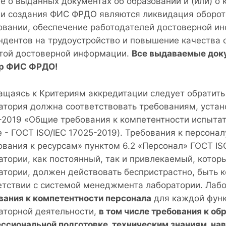
е о выданных документах об образовании и (или) 
и создания ФИС ФРДО являются ликвидация оборот
овании, обеспечение работодателей достоверной и
ндентов на трудоустройство и повышение качества 
той достоверной информации.
Все выдаваемые док
р ФИС ФРДО!
ащаясь к Критериям аккредитации следует обратить 
атория должна соответствовать требованиям, уста
-2019 «Общие требования к компетентности испыта
е - ГОСТ ISO/IEC 17025-2019). Требования к персон
ования к ресурсам» пунктом 6.2 «Персонал» ГОСТ ISO
атории, как постоянный, так и привлекаемый, котор
атории, должен действовать беспристрастно, быть 
етствии с системой менеджмента лаборатории. Лаб
вания к компетентности персонала
для каждой функ
аторной деятельности,
в том числе требования к об
ссиональной подготовке, техническим знаниям, нав