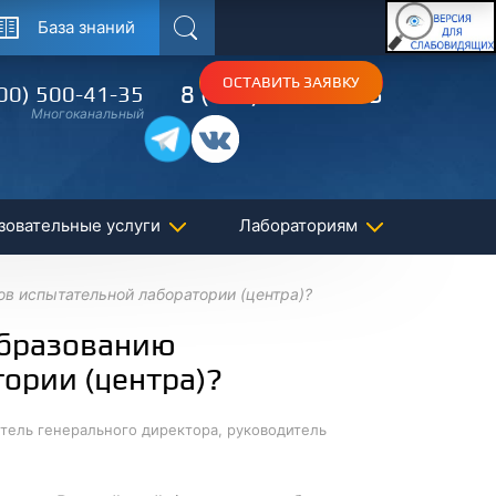
База знаний
Поиск
ОСТАВИТЬ ЗАЯВКУ
8 (495) 150-54-53
00) 500-41-35
Многоканальный
зовательные услуги
Лабораториям
в испытательной лаборатории (центра)?
образованию
ории (центра)?
итель генерального директора, руководитель