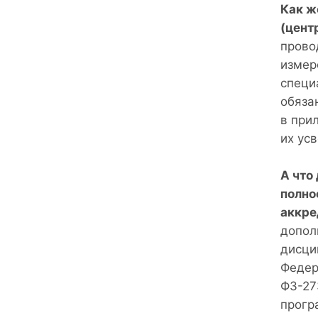
Как ж
(цент
прово
измер
специ
обяза
в при
их усв
А что
полно
аккре
допол
дисци
Федер
ФЗ-27
прогр