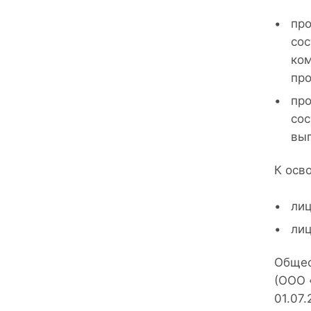
про
сос
ком
про
про
сос
вып
К осв
лиц
лиц
Общес
(ООО 
01.07