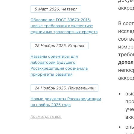
докум
аккре
5 Март 2026, Четверг
Обновление ГОСТ 33670-2015:
В соот
новые требования к экспертизе
иссле
единичных транспортных средств
соотв
25 Ноябрь 2025, Вторник
измер
требо
Названы ориентиры для
допол
лабораторий будущего:
Росаккредитация обозначила
непос
приоритеты развития
аккре
24 Ноябрь 2025, Понедельник
выс
Новые документы Росаккредитации
про
на ноябрь 2025 года
уче
акк
Посмотреть все
опы