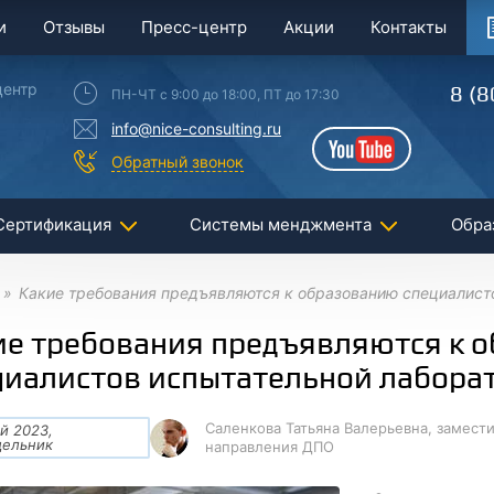
и
Отзывы
Пресс-центр
Акции
Контакты
центр
8 (8
ПН-ЧТ с 9:00 до 18:00, ПТ до 17:30
info@nice-consulting.ru
YouTube
Обратный звонок
Сертификация
Системы менджмента
Обра
Какие требования предъявляются к образованию специалисто
ие требования предъявляются к 
циалистов испытательной лаборат
Саленкова Татьяна Валерьевна, замест
й 2023,
дельник
направления ДПО