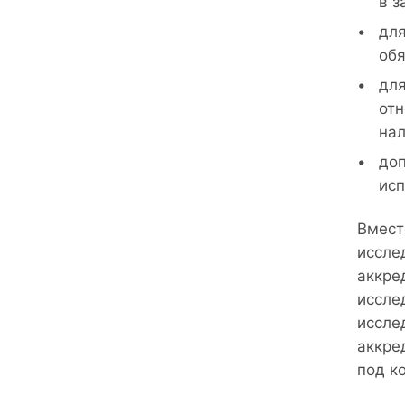
в з
для
обя
для
отн
нал
доп
исп
Вмест
иссле
аккре
иссле
иссле
аккре
под к