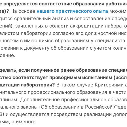
е определяется соответствие образования работни
ра)?
На основе
нашего практического опыта
можем с
дится сравнительный анализ и сопоставление опред
ений), заявленных в области аккредитации лаборат
алистом лаборатории согласно его должностной ин
нностям с имеющимся образованием у специалиста 
ложении к документу об образовании с учетом колич
оение.
 делать, если полученное ранее образование специа
стью соответствует проводимым испытаниям (иссл
дитации лаборатории?
В таком случае Критериями 
нительного профессионального образования в част
плинам. Дополнительное профессиональное образова
ального закона «Об образовании в Российской Федер
3) и осуществляется посредством реализации допо
амм, а именно: