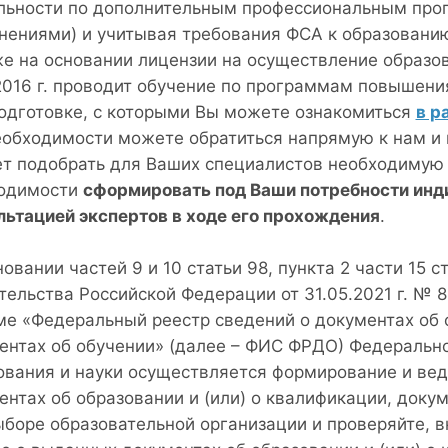
льности по дополнительным профессиональным про
нениями) и учитывая требования ФСА к образованию
же на основании лицензии на осуществление образо
.2016 г. проводит обучение по программам повышен
одготовке, с которыми Вы можете ознакомиться
в р
еобходимости можете обратиться напрямую к нам и
т подобрать для Ваших специалистов необходимую 
одимости
сформировать под Ваши потребности инд
льтацией экспертов в ходе его прохождения
.
овании частей 9 и 10 статьи 98, пункта 2 части 15 
тельства Российской Федерации от 31.05.2021 г. №
ме «Федеральный реестр сведений о документах об о
ентах об обучении» (далее – ФИС ФРДО) Федерально
ования и науки осуществляется формирование и вед
ентах об образовании и (или) о квалификации, доку
ыборе образовательной организации и проверяйте, в