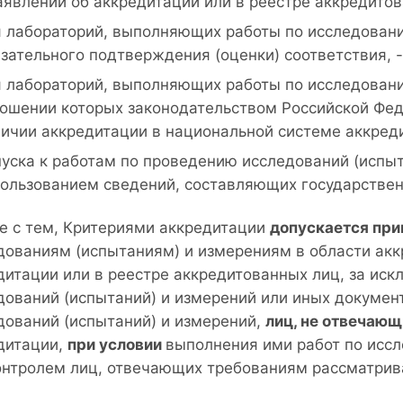
аявлении об аккредитации или в реестре аккредитов
 лабораторий, выполняющих работы по исследовани
зательного подтверждения (оценки) соответствия, -
 лабораторий, выполняющих работы по исследовани
ошении которых законодательством Российской Фед
ичии аккредитации в национальной системе аккреди
уска к работам по проведению исследований (испыт
ользованием сведений, составляющих государствен
е с тем, Критериями аккредитации
допускается при
дованиям (испытаниям) и измерениям в области аккр
дитации или в реестре аккредитованных лиц, за ис
дований (испытаний) и измерений или иных докумен
дований (испытаний) и измерений,
лиц, не отвечаю
дитации,
при условии
выполнения ими работ по исс
онтролем лиц, отвечающих требованиям рассматрив