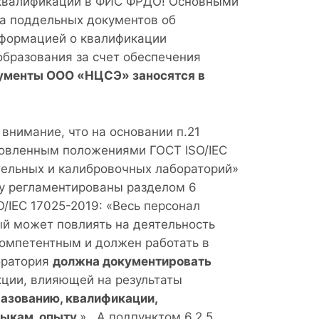
о квалификации в ФИС ФРДО! Основными
а поддельных документов об
нформацией о квалификации
образования за счет обеспечения
ументы ООО «НЦСЭ» заносятся в
внимание, что на основании п.21
новленным положениями ГОСТ ISO/IEC
тельных и калибровочных лабораторий»
алу регламентированы разделом 6
/IEC 17025-2019: «Весь персонал
ый может повлиять на деятельность
компетентным и должен работать в
оратория
должна документировать
ции, влияющей на результаты
разованию, квалификации,
ыкам, опыту.
». А подпунктом 6.2.5