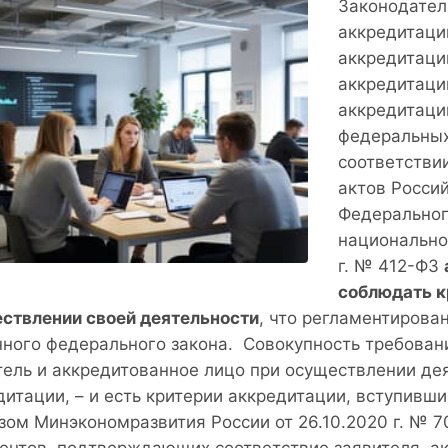
Законодател
аккредитаци
аккредитаци
аккредитаци
аккредитации
федеральных
соответстви
актов Росси
Федеральног
национально
г. № 412-ФЗ
соблюдать к
ствлении своей деятельности
, что регламентирован
нного федерального закона. Совокупность требован
тель и аккредитованное лицо при осуществлении де
итации, – и есть критерии аккредитации, вступившие
ом Минэкономразвития России от 26.10.2020 г. № 707