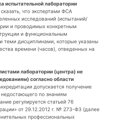
ка испытательной лаборатории
казать, что экспертами ФСА
еленных исследований (испытаний/
ории и проводимых конкретным
струкции и функциональным
и теми дисциплинами, которые указаны
ества времени (часов), отведенных на
листами лаборатории (центра) не
едованиям) согласно области
аккредитации допускается получение
и недостающего по знаниям
ние регулируется статьей 76
ации» от 29.12.2012 г. № 273-ФЗ (далее
лнительных профессиональных