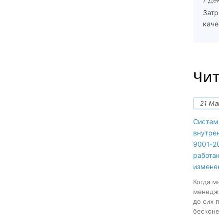
7 Де
Затр
каче
Чит
21 Ма
Систем
внутре
9001-20
работа
измене
Когда м
менеджм
до сих 
бесконе