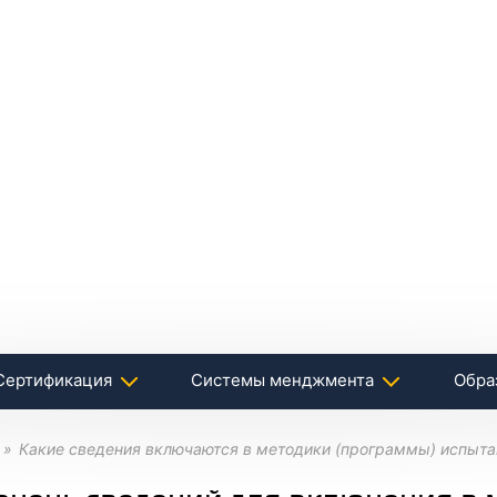
Сертификация
Системы менджмента
Обра
Какие сведения включаются в методики (программы) испыта