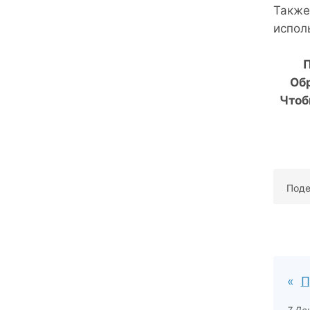
Также
испол
П
Об
Чтоб
Поде
П