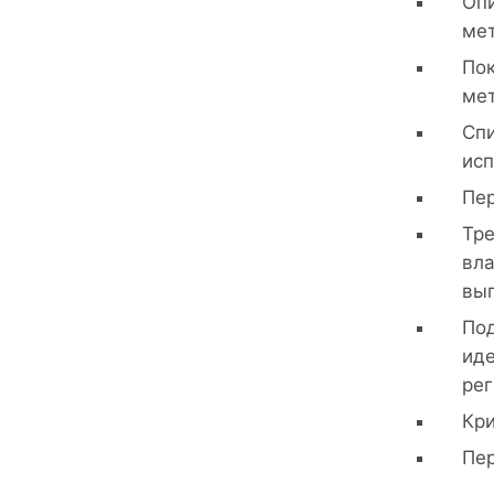
Опи
мет
Пок
мет
Спи
исп
Пер
Тре
вла
вып
Под
иде
рег
Кри
Пер