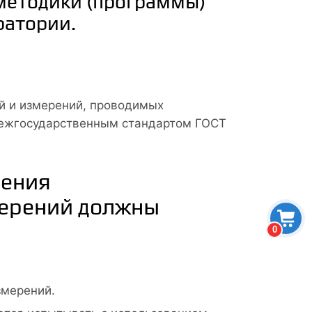
методики (программы)
ратории.
й и измерений, проводимых
межгосударственным стандартом ГОСТ
дения
мерений должны
0
змерений.