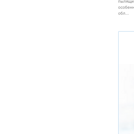
пылящие
особенн
обл...