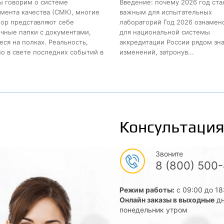
ы говорим о системе
Введение: почему 2026 год ста
ента качества (СМК), многие
важным для испытательных
пор представляют себе
лабораторий Год 2026 ознамен
чные папки с документами,
для национальной системы
ся на полках. Реальность,
аккредитации России рядом зн
о в свете последних событий в
изменений, затронув...
Консультация
Звоните
8 (800) 500
Режим работы:
с 09:00 до 18
Онлайн заказы в выходные
дн
понедельник утром