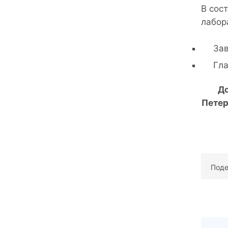
В сос
лабор
За
Гла
До
Петер
Поде