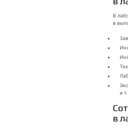
в л
В лаб
в вып
За
Инж
Инж
Тех
Лаб
Экс
и т.
Сот
в л