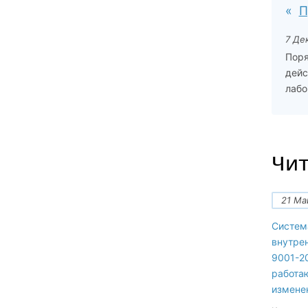
П
7 Де
Поря
дейс
лабо
Чит
21 Ма
Систем
внутре
9001-20
работа
измене