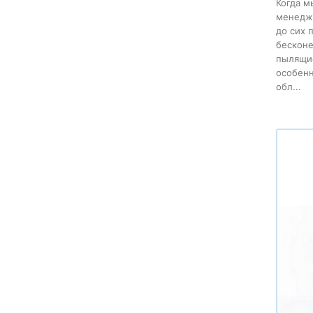
Когда м
менеджм
до сих 
бесконе
пылящие
особенн
обл...