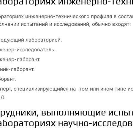
абораториях инженерно-техн
ораториях инженерно-технического профиля в соста
олнении испытаний и исследований, обычно входят:
ведующий лабораторией.
енер-исследователь.
енер-лаборант.
ник-лаборант.
орант.
перт, специализирующийся на том или ином типе ис
 д.
рудники, выполняющие испыт
абораториях научно-исследо