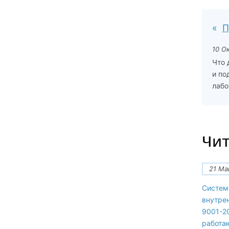
П
10 О
Что 
и по
лабо
Чит
21 Ма
Систем
внутре
9001-20
работа