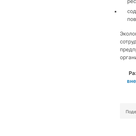
рес
сод
пов
Эколо
сотру
предп
орган
Ра
вн
Поде