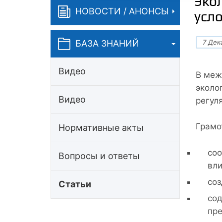
Эко
НОВОСТИ / АНОНСЫ
усл
7 Дек
БАЗА ЗНАНИЙ
Видео
В меж
эколо
Видео
регул
Грамо
Нормативные акты
соо
Вопросы и ответы
вли
соз
Статьи
сод
пре