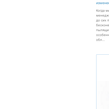
измене
Когда м
менеджм
до сих 
бесконе
пылящие
особенн
обл...