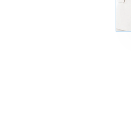
+7 (495)
Многоканал
ИНФОРМАЦИЯ О ЦЕНТР
О компании
Сведения об обр
Наши успехи и достижения
Лицензия на обр
Отзывы клиентов
Свидетельство н