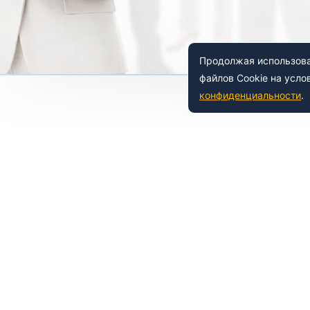
Продолжая использоват
файлов Cookie на усло
конфиденциальности
.
 150-54-53
8 (800) 500-41-35
ьный
Е
НАШИ УСЛУГИ
азовательной организации
Лабораториям
азовательные услуги
Образовательные услуги
а товарный знак
Сертификация