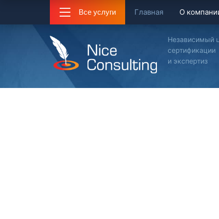
Главная
О компани
Все услуги
Независимый 
сертификации
и экспертиз