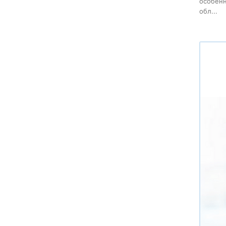
особенн
обл...