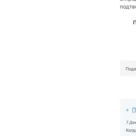
подтв
П
Поде
П
7 Де
Когд