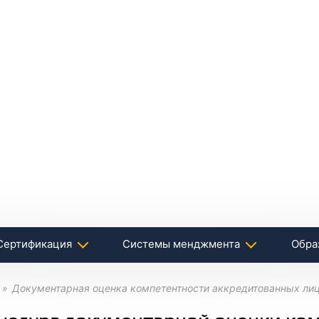
Сертификация
Системы менджмента
Обра
Документарная оценка компетентности аккредитованных ли