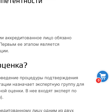
мпетентности
ии аккредитованное лицо обязано
 Первым ее этапом является
ции.
оценка?
роведение процедуры подтверждения
0
ации назначает экспертную группу для
й оценки. В нее входят эксперт по
).
редитованному лицу одним из двух