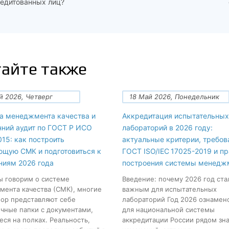
едитованных лиц?
айте также
й 2026, Четверг
18 Май 2026, Понедельник
а менеджмента качества и
Аккредитация испытательных
нний аудит по ГОСТ Р ИСО
лабораторий в 2026 году:
15: как построить
актуальные критерии, требов
ющую СМК и подготовиться к
ГОСТ ISO/IEC 17025-2019 и п
ниям 2026 года
построения системы менедж
ы говорим о системе
Введение: почему 2026 год ста
ента качества (СМК), многие
важным для испытательных
пор представляют себе
лабораторий Год 2026 ознамен
чные папки с документами,
для национальной системы
ся на полках. Реальность,
аккредитации России рядом зн