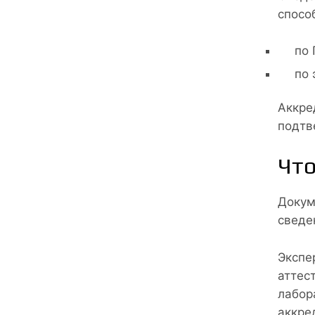
спосо
по 
по 
Аккре
подтв
Что
Докум
сведе
Экспе
аттес
лабор
аккре