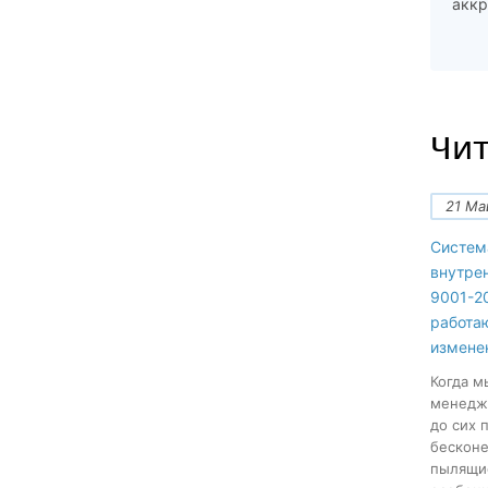
аккр
Чит
21 Ма
Систем
внутре
9001-20
работа
измене
Когда м
менеджм
до сих 
бесконе
пылящие