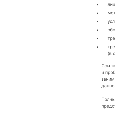
лиц
мет
усл
обо
тре
тре
(в 
Ссылк
и про
заним
данно
Полны
предс