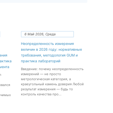
6 Май 2026, Среда
Неопределенность измерения
величин в 2026 году: нормативные
ания
требования, методология GUM и
рактика
практика лабораторий
мента
Введение: почему неопределенность
измерений — не просто
л
метрологическая категория, а
краеугольный камень доверия Любой
овался
результат измерения — будь то
контроль качества про...
ачимых