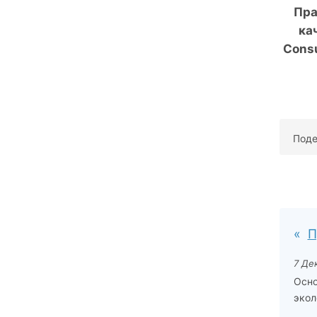
Пра
ка
Consu
Поде
П
7 Де
Осно
экол