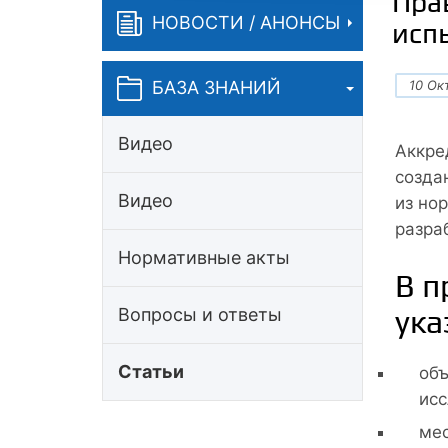
Пра
НОВОСТИ / АНОНСЫ
исп
10 Ок
БАЗА ЗНАНИЙ
Видео
Аккре
созда
Видео
из но
разра
Нормативные акты
В п
ука
Вопросы и ответы
Статьи
объ
исс
мес