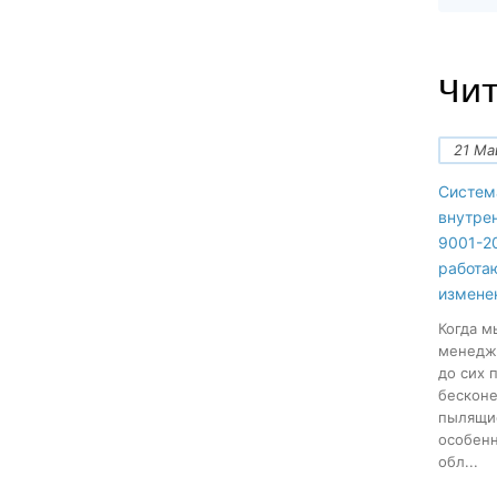
Чит
21 Ма
Систем
внутре
9001-20
работа
измене
Когда м
менеджм
до сих 
бесконе
пылящие
особенн
обл...