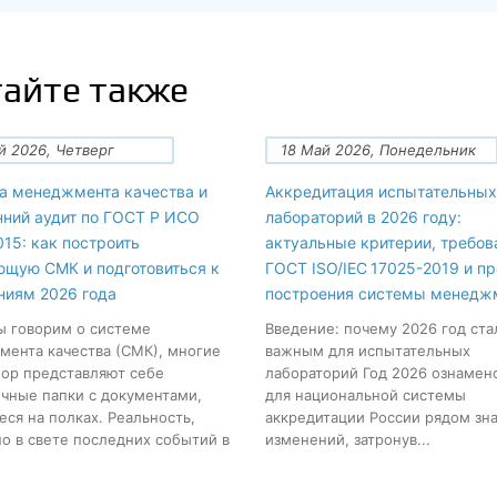
айте также
й 2026, Четверг
18 Май 2026, Понедельник
а менеджмента качества и
Аккредитация испытательных
нний аудит по ГОСТ Р ИСО
лабораторий в 2026 году:
15: как построить
актуальные критерии, требов
ющую СМК и подготовиться к
ГОСТ ISO/IEC 17025-2019 и п
ниям 2026 года
построения системы менедж
ы говорим о системе
Введение: почему 2026 год ста
ента качества (СМК), многие
важным для испытательных
пор представляют себе
лабораторий Год 2026 ознамен
чные папки с документами,
для национальной системы
ся на полках. Реальность,
аккредитации России рядом зн
о в свете последних событий в
изменений, затронув...