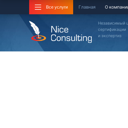
Главная
О компани
Все услуги
Независимый 
сертификации
и экспертиз