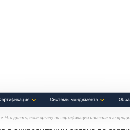
Сертификация
Системы менджмента
Обра
Что делать, если органу по сертификации отказали в аккреди