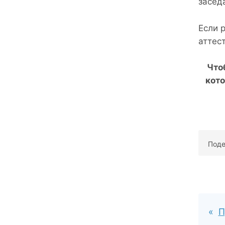
засед
Если 
аттес
Что
кото
Поде
П