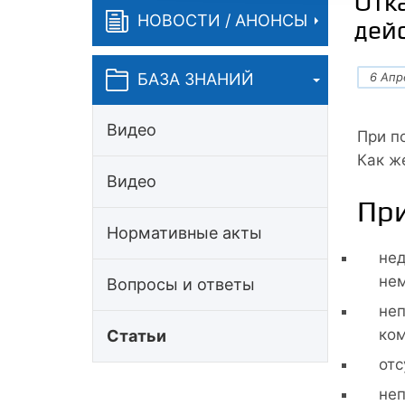
Отк
НОВОСТИ / АНОНСЫ
дей
6 Апр
БАЗА ЗНАНИЙ
Видео
При п
Как ж
Видео
При
Нормативные акты
нед
нем
Вопросы и ответы
неп
ком
Статьи
отс
неп