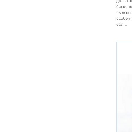
до сих 
бесконе
пылящие
особенн
обл...