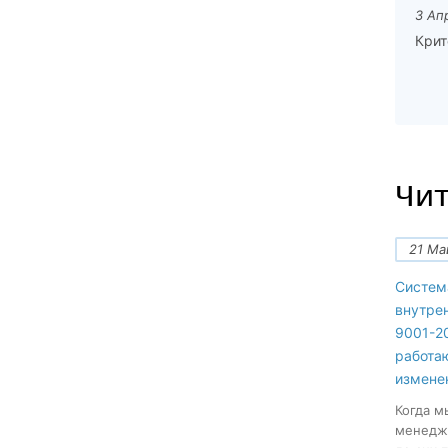
3 Ап
Крит
Чит
21 Ма
Систем
внутре
9001-20
работа
измене
Когда м
менеджм