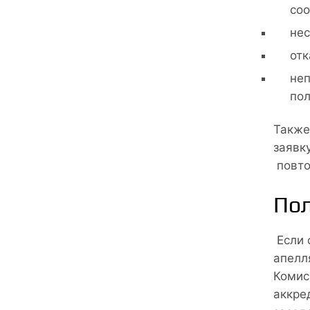
соо
нес
отк
неп
пол
Также
заявк
повто
Пол
Если 
апелл
Комис
аккре