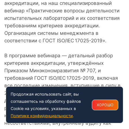
аккредитации, на наш специализированный
вебинар «Практические вопросы деятельности
испытательных лабораторий и их соответствия
требованиям критериев аккредитации.
Организация системы менеджмента в
соответствии с ГОСТ ISO/IEC 17025-2019».
В программе вебинара — детальный разбор
критериев аккредитации, утверждённых
Приказом Минэкономразвития № 707, и
требований ГОСТ ISO/IEC 17025-2019, включая
все последние изменения, вступившие в силу в
2026 году. Мы подробно разберём требования к
Продолжая использовать сайт, вы
документированию, управлению качеством
соглашаетесь на обработку файлов
ХОРОШО
результатов испытаний (внутрилабораторный
Cookie на условиях, указанных в
контроль, участие в МСИ), работе с
Политике конфиденциальности
.
несоответствиями, внутреннему аудиту как