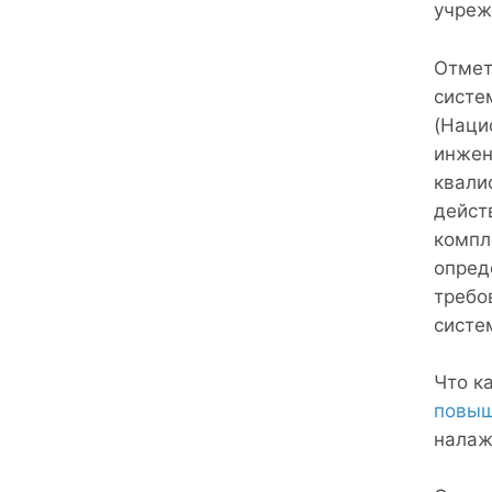
учреж
Отмет
систе
(Наци
инжен
квали
дейст
компл
опред
требо
систе
Что к
повыш
налаж