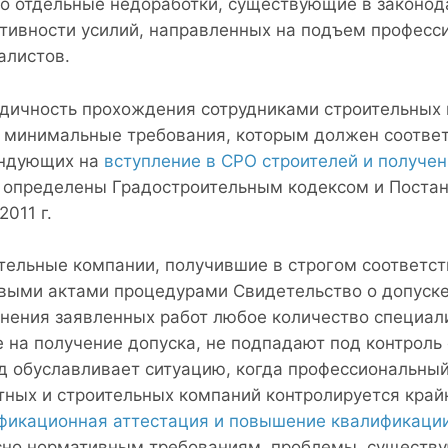
о отдельные недоработки, существующие в законода
тивности усилий, направленных на подъем професс
алистов.
дичность прохождения сотрудниками строительных 
 минимальные требования, которым должен соответ
ндующих на
вступление в СРО строителей и получен
, определены Градостроительным кодексом и Постан
2011 г.
тельные компании, получившие в строгом соответс
выми актами процедурами Свидетельство о допуске,
нения заявленных работ любое количество специалис
е на получение допуска, не подпадают под контроль
д обуславливает ситуацию, когда профессиональный
тных и строительных компаний контролируется крайн
фикационная аттестация и повышение квалификаци
сно нормативным требованиям, проблемы, существу