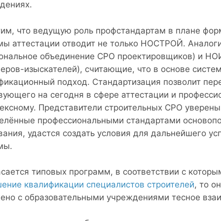
дениях.
им, что ведущую роль профстандартам в плане фо
мы аттестации отводит не только НОСТРОЙ. Анало
ональное объединение СРО проектировщиков) и НО
еров-изыскателей), считающие, что в основе систе
фикационный подход. Стандартизация позволит пере
вующего на сегодня в сфере аттестации и професси
ексному. Представители строительных СРО уверены в
елённые профессиональными стандартами основоп
вания, удастся создать условия для дальнейшего ус
мы.
асается типовых программ, в соответствии с кото
ение квалификации специалистов строителей
, то 
ено с образовательными учреждениями тесное взаи