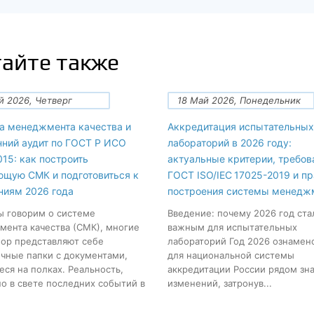
айте также
й 2026, Четверг
18 Май 2026, Понедельник
а менеджмента качества и
Аккредитация испытательных
нний аудит по ГОСТ Р ИСО
лабораторий в 2026 году:
15: как построить
актуальные критерии, требов
ющую СМК и подготовиться к
ГОСТ ISO/IEC 17025-2019 и п
ниям 2026 года
построения системы менедж
ы говорим о системе
Введение: почему 2026 год ста
ента качества (СМК), многие
важным для испытательных
пор представляют себе
лабораторий Год 2026 ознамен
чные папки с документами,
для национальной системы
ся на полках. Реальность,
аккредитации России рядом зн
о в свете последних событий в
изменений, затронув...