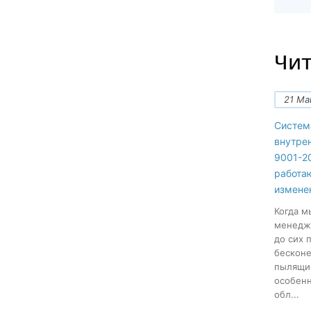
Чит
21 Ма
Систем
внутре
9001-20
работа
измене
Когда м
менеджм
до сих 
бесконе
пылящие
особенн
обл...