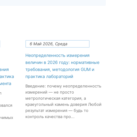
6 Май 2026, Среда
Неопределенность измерения
величин в 2026 году: нормативные
ания
требования, методология GUM и
рактика
практика лабораторий
мента
Введение: почему неопределенность
измерений — не просто
л
метрологическая категория, а
краеугольный камень доверия Любой
овался
результат измерения — будь то
контроль качества про...
ачимых