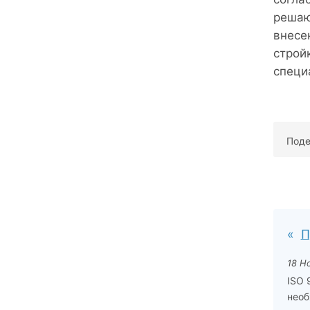
решаю
внесе
строй
специ
Поде
П
18 Н
ISO 
необ