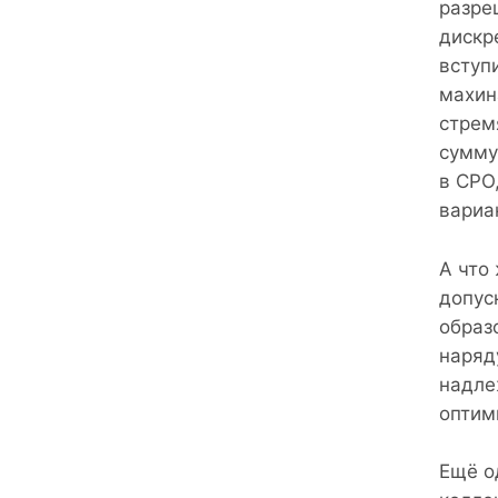
разре
дискр
вступ
махин
стрем
сумму
в СРО
вариа
А что
допус
образ
наряд
надле
оптим
Ещё о