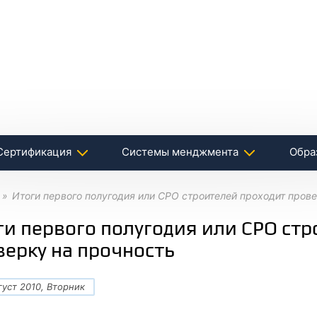
Сертификация
Системы менджмента
Обра
Итоги первого полугодия или СРО строителей проходит пров
ги первого полугодия или СРО ст
верку на прочность
густ 2010, Вторник