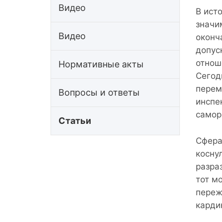
Видео
В ист
значи
Видео
оконч
допус
отнош
Нормативные акты
Сегод
перем
Вопросы и ответы
инспе
самор
Статьи
Сфера
косну
разра
тот м
переж
карди