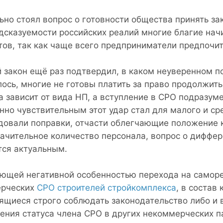
ьно стоял вопрос о готовности общества принять за
дсказуемости российских реалий многие благие начи
тов, так как чаще всего предприниматели предпочи
 закон ещё раз подтвердил, в каком неуверенном п
лось, многие не готовы платить за право продолжить
а зависит от вида НП, а вступление в СРО подразум
нно чувствительным этот удар стал для малого и сре
довали поправки, отчасти облегчающие положение
начительное количество персонала, вопрос о диффе
тся актуальным.
ющей негативной особенностью перехода на саморе
рческих
СРО строителей стройкомплекса
, в состав
ящиеся строго соблюдать законодательство либо и
ения статуса члена СРО в других некоммерческих п