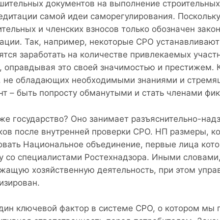
шительных документов на выполнение строительных 
едитации самой идеи саморегулирования. Поскольк
ительных и членских взносов только обозначен зак
ации. Так, например, некоторые СРО устанавливаю
ятся заработать на количестве привлекаемых участ
, оправдывая это своей значимостью и престижем. 
, не обладающих необходимыми знаниями и стремящ
нт – быть попросту обманутыми и стать членами фи
 же государство? Оно занимает разъяснительно-над
ков после внутренней проверки СРО. НП размеры, ко
овать Национальное объединение, первые лица кото
у со специалистами Ростехнадзора. Иными словами
жащую хозяйственную деятельность, при этом управ
изирован.
дин ключевой фактор в системе СРО, о котором мы п