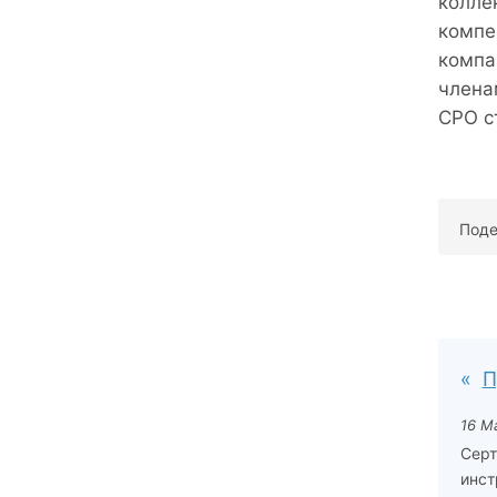
колле
компе
компа
члена
СРО с
Поде
П
16 М
Серт
инст