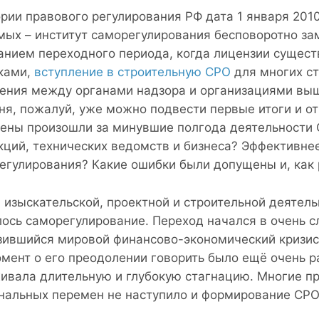
ории правового регулирования РФ дата 1 января 2010
мых – институт саморегулирования бесповоротно за
анием переходного периода, когда лицензии сущес
ками,
вступление в строительную СРО
для многих ст
ения между органами надзора и организациями выш
ня, пожалуй, уже можно подвести первые итоги и от
ены произошли за минувшие полгода деятельности 
кций, технических ведомств и бизнеса? Эффективнее
егулирования? Какие ошибки были допущены и, как 
 изыскательской, проектной и строительной деятельн
лось саморегулирование. Переход начался в очень 
зившийся мировой финансово-экономический кризис 
омент о его преодолении говорить было ещё очень р
ивала длительную и глубокую стагнацию. Многие п
нальных перемен не наступило и формирование СРО