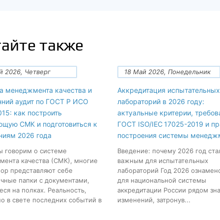
айте также
й 2026, Четверг
18 Май 2026, Понедельник
а менеджмента качества и
Аккредитация испытательных
нний аудит по ГОСТ Р ИСО
лабораторий в 2026 году:
15: как построить
актуальные критерии, требов
ющую СМК и подготовиться к
ГОСТ ISO/IEC 17025-2019 и п
ниям 2026 года
построения системы менедж
ы говорим о системе
Введение: почему 2026 год ста
ента качества (СМК), многие
важным для испытательных
пор представляют себе
лабораторий Год 2026 ознамен
чные папки с документами,
для национальной системы
ся на полках. Реальность,
аккредитации России рядом зн
о в свете последних событий в
изменений, затронув...