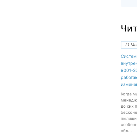
Чит
21 Ма
Систем
внутре
9001-20
работа
измене
Когда м
менеджм
до сих 
бесконе
пылящие
особенн
обл...