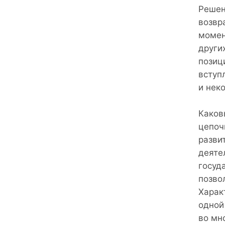
Решен
возвр
момен
други
позиц
вступ
и нек
Каков
цепоч
разви
деяте
госуд
позво
Харак
одной
во мн