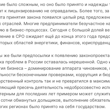
ие было сложным, но оно было принято и надежды т
ат к лицензированию не оправдались. Более того, з
та принятия закона появился целый ряд предложен
х отраслей. Многие предприниматели безучастное 
ию в бизнес-процессах. Сегодня с большой долей в
ление в СРО ожидает ещё до конца этого года пред
оторых областей энергетики, финансов, юриспруденц
ы же были предпосылки к появлению законопроекта
ка проблем в России оставалась нерешенной. Одно и
тия бизнеса – доминирование аппарата чиновников
льности бесконечными проверками, коррупция и бюр
арственный контроль так и не превратился в макси
ляющий пресечь деятельность недобросовестно исп
терным для последних лет примером может служить
 сотни обманутых дольщиков, выполнение обязатель
огих регионах было принято на себя государством.