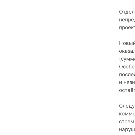
Отдел
непре
проек
Новый
оказа
(сумм
Особе
после
и нез
остаё
Следу
комме
стрем
наруш