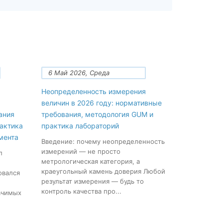
6 Май 2026, Среда
Неопределенность измерения
величин в 2026 году: нормативные
ания
требования, методология GUM и
рактика
практика лабораторий
мента
Введение: почему неопределенность
измерений — не просто
л
метрологическая категория, а
краеугольный камень доверия Любой
овался
результат измерения — будь то
контроль качества про...
ачимых